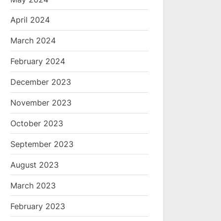
April 2024
March 2024
February 2024
December 2023
November 2023
October 2023
September 2023
August 2023
March 2023
February 2023