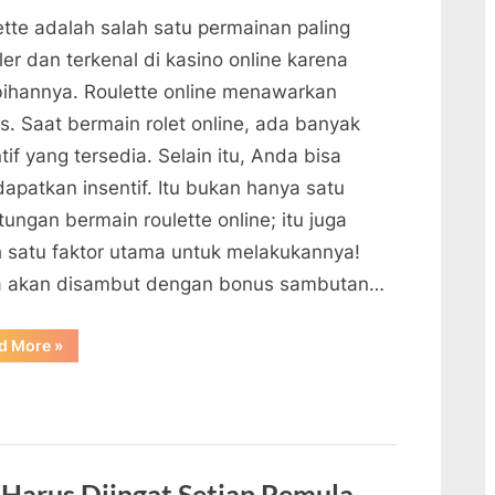
Alasan
ette adalah salah satu permainan paling
Terbaik
Untuk
er dan terkenal di kasino online karena
Bermain
bihannya. Roulette online menawarkan
Roulette
s. Saat bermain rolet online, ada banyak
Online
tif yang tersedia. Selain itu, Anda bisa
apatkan insentif. Itu bukan hanya satu
ungan bermain roulette online; itu juga
h satu faktor utama untuk melakukannya!
 akan disambut dengan bonus sambutan…
“Alasan
d More
»
Terbaik
Untuk
Bermain
Roulette
Online”
 Harus Diingat Setiap Pemula