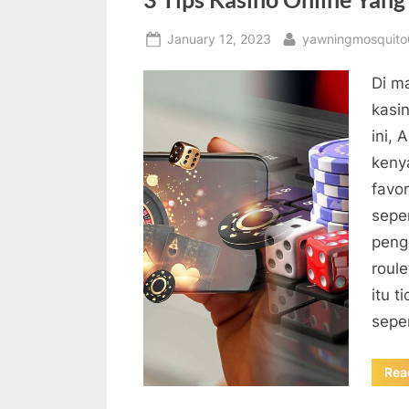
Posted
By
January 12, 2023
yawningmosquit
on
Di ma
kasi
ini, 
keny
favor
sepe
peng
roul
itu 
sepe
Rea