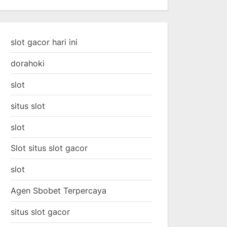
slot gacor hari ini
dorahoki
slot
situs slot
slot
Slot situs slot gacor
slot
Agen Sbobet Terpercaya
situs slot gacor