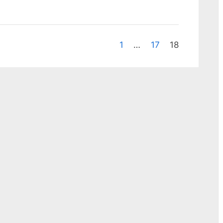
Online
Yang
Harus
Diingat
Setiap
Pemula”
1
…
17
18