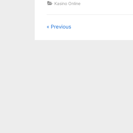
Kasino Online
Posts
Previous
pagination