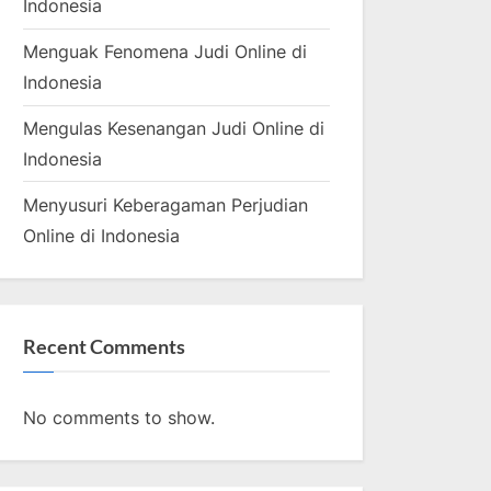
Indonesia
Menguak Fenomena Judi Online di
Indonesia
Mengulas Kesenangan Judi Online di
Indonesia
Menyusuri Keberagaman Perjudian
Online di Indonesia
Recent Comments
No comments to show.