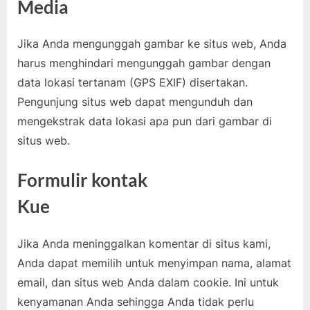
Media
Jika Anda mengunggah gambar ke situs web, Anda
harus menghindari mengunggah gambar dengan
data lokasi tertanam (GPS EXIF) disertakan.
Pengunjung situs web dapat mengunduh dan
mengekstrak data lokasi apa pun dari gambar di
situs web.
Formulir kontak
Kue
Jika Anda meninggalkan komentar di situs kami,
Anda dapat memilih untuk menyimpan nama, alamat
email, dan situs web Anda dalam cookie. Ini untuk
kenyamanan Anda sehingga Anda tidak perlu