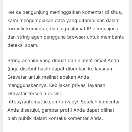
Ketika pengunjung meninggalkan komentar di situs,
kami mengumpulkan data yang ditampilkan dalam
formulir komentar, dan juga alamat IP pengunjung
dan string agen pengguna browser untuk membantu
deteksi spam.
String anonim yang dibuat dari alamat email Anda
(juga disebut hash) dapat diberikan ke layanan
Gravatar untuk melihat apakah Anda
menggunakannya. Kebijakan privasi layanan
Gravatar tersedia di sini:
https://automattic.com/privacy/. Setelah komentar
Anda disetujui, gambar profil Anda dapat dilihat
oleh publik dalam konteks komentar Anda.