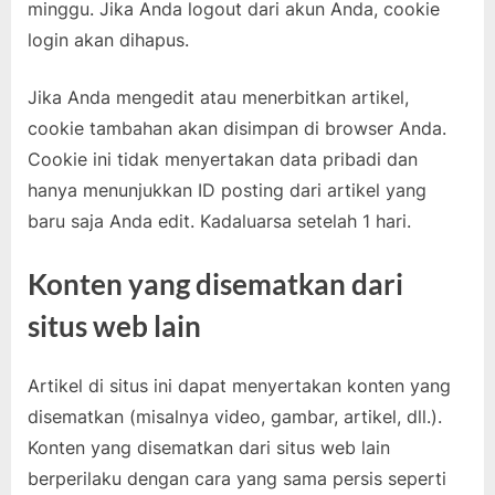
minggu. Jika Anda logout dari akun Anda, cookie
login akan dihapus.
Jika Anda mengedit atau menerbitkan artikel,
cookie tambahan akan disimpan di browser Anda.
Cookie ini tidak menyertakan data pribadi dan
hanya menunjukkan ID posting dari artikel yang
baru saja Anda edit. Kadaluarsa setelah 1 hari.
Konten yang disematkan dari
situs web lain
Artikel di situs ini dapat menyertakan konten yang
disematkan (misalnya video, gambar, artikel, dll.).
Konten yang disematkan dari situs web lain
berperilaku dengan cara yang sama persis seperti