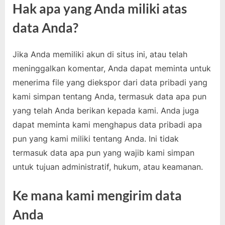
Hak apa yang Anda miliki atas
data Anda?
Jika Anda memiliki akun di situs ini, atau telah
meninggalkan komentar, Anda dapat meminta untuk
menerima file yang diekspor dari data pribadi yang
kami simpan tentang Anda, termasuk data apa pun
yang telah Anda berikan kepada kami. Anda juga
dapat meminta kami menghapus data pribadi apa
pun yang kami miliki tentang Anda. Ini tidak
termasuk data apa pun yang wajib kami simpan
untuk tujuan administratif, hukum, atau keamanan.
Ke mana kami mengirim data
Anda