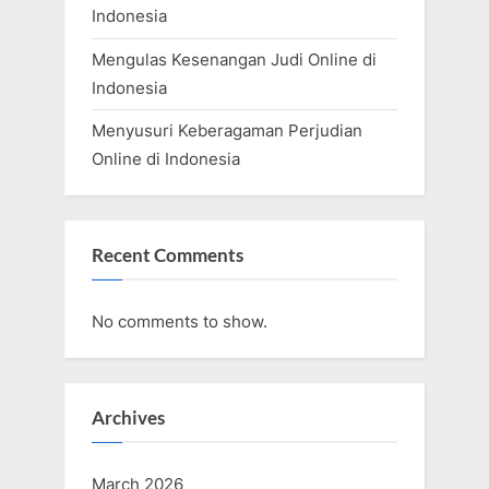
Indonesia
Mengulas Kesenangan Judi Online di
Indonesia
Menyusuri Keberagaman Perjudian
Online di Indonesia
Recent Comments
No comments to show.
Archives
March 2026