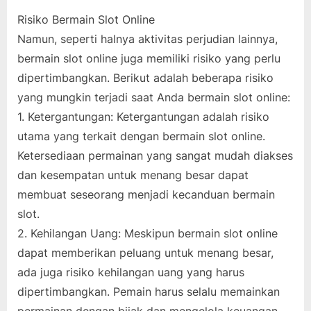
Risiko Bermain Slot Online
Namun, seperti halnya aktivitas perjudian lainnya,
bermain slot online juga memiliki risiko yang perlu
dipertimbangkan. Berikut adalah beberapa risiko
yang mungkin terjadi saat Anda bermain slot online:
1. Ketergantungan: Ketergantungan adalah risiko
utama yang terkait dengan bermain slot online.
Ketersediaan permainan yang sangat mudah diakses
dan kesempatan untuk menang besar dapat
membuat seseorang menjadi kecanduan bermain
slot.
2. Kehilangan Uang: Meskipun bermain slot online
dapat memberikan peluang untuk menang besar,
ada juga risiko kehilangan uang yang harus
dipertimbangkan. Pemain harus selalu memainkan
permainan dengan bijak dan mengelola keuangan