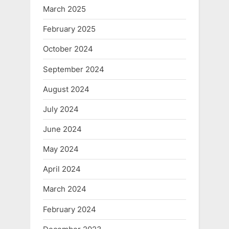
March 2025
February 2025
October 2024
September 2024
August 2024
July 2024
June 2024
May 2024
April 2024
March 2024
February 2024