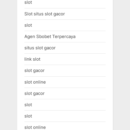
slot
Slot situs slot gacor
slot
Agen Sbobet Terpercaya
situs slot gacor
link slot
slot gacor
slot online
slot gacor
slot
slot
slot online