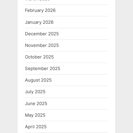
February 2026
January 2026
December 2025
November 2025
October 2025
September 2025
August 2025
July 2025
June 2025
May 2025
April 2025