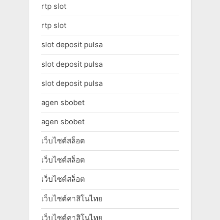
rtp slot
rtp slot
slot deposit pulsa
slot deposit pulsa
slot deposit pulsa
agen sbobet
agen sbobet
เว็บไซต์สล็อต
เว็บไซต์สล็อต
เว็บไซต์สล็อต
เว็บไซต์คาสิโนไทย
เว็บไซต์คาสิโนไทย