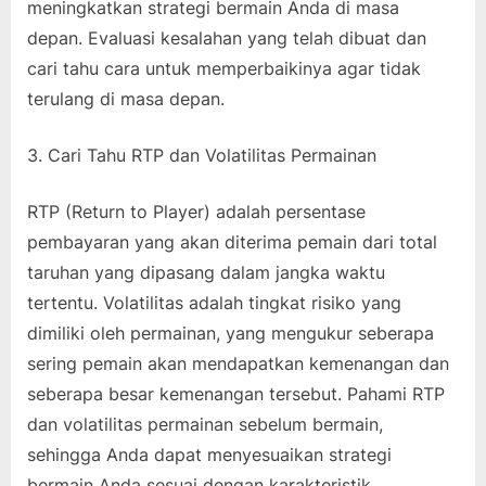
meningkatkan strategi bermain Anda di masa
depan. Evaluasi kesalahan yang telah dibuat dan
cari tahu cara untuk memperbaikinya agar tidak
terulang di masa depan.
3. Cari Tahu RTP dan Volatilitas Permainan
RTP (Return to Player) adalah persentase
pembayaran yang akan diterima pemain dari total
taruhan yang dipasang dalam jangka waktu
tertentu. Volatilitas adalah tingkat risiko yang
dimiliki oleh permainan, yang mengukur seberapa
sering pemain akan mendapatkan kemenangan dan
seberapa besar kemenangan tersebut. Pahami RTP
dan volatilitas permainan sebelum bermain,
sehingga Anda dapat menyesuaikan strategi
bermain Anda sesuai dengan karakteristik