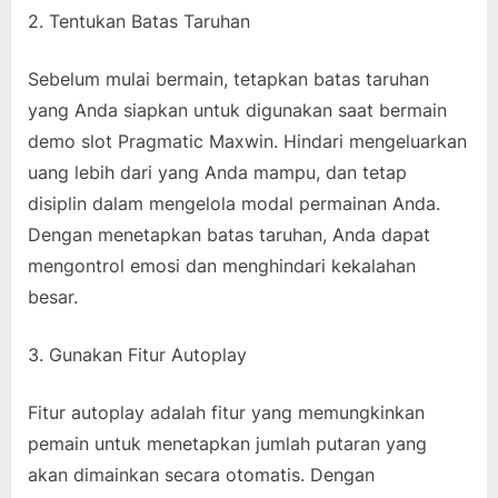
2. Tentukan Batas Taruhan
Sebelum mulai bermain, tetapkan batas taruhan
yang Anda siapkan untuk digunakan saat bermain
demo slot Pragmatic Maxwin. Hindari mengeluarkan
uang lebih dari yang Anda mampu, dan tetap
disiplin dalam mengelola modal permainan Anda.
Dengan menetapkan batas taruhan, Anda dapat
mengontrol emosi dan menghindari kekalahan
besar.
3. Gunakan Fitur Autoplay
Fitur autoplay adalah fitur yang memungkinkan
pemain untuk menetapkan jumlah putaran yang
akan dimainkan secara otomatis. Dengan