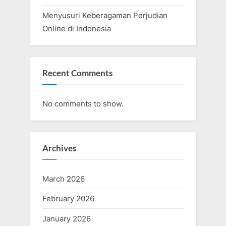
Menyusuri Keberagaman Perjudian
Online di Indonesia
Recent Comments
No comments to show.
Archives
March 2026
February 2026
January 2026