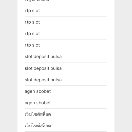
rtp slot
rtp slot
rtp slot
rtp slot
slot deposit pulsa
slot deposit pulsa
slot deposit pulsa
agen sbobet
agen sbobet
เว็บไซต์สล็อต
เว็บไซต์สล็อต