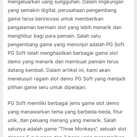
untuk
mengeluarkan uang sungguhan. Dalam lingkungan
Dipelajari
yang semakin digital, perusahaan pengembang
game terus berinovasi untuk memberikan
pengalaman bermain slot yang lebih menarik dan
menghibur bagi para pemain. Salah satu
pengembang game yang menonjol adalah PG Soft.
PG Soft telah menghasilkan berbagai game slot
demo yang menarik dan membuat pemain terus
datang kembali. Dalam artikel ini, kami akan
menelusuri ragam slot demo PG Soft yang menjadi
pilihan game seru untuk dipelajari.
PG Soft memiliki berbagai jenis game slot demo
yang menawarkan tema yang berbeda-beda, fitur
unik, dan peluang menang yang menarik. Salah
satunya adalah game “Three Monkeys”, sebuah slot