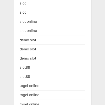
slot
slot
slot online
slot online
demo slot
demo slot
demo slot
slot88
slot88
togel online
togel online
togel online