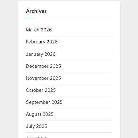
Archives
March 2026
February 2026
January 2026
December 2025
November 2025
October 2025
September 2025
August 2025
July 2025