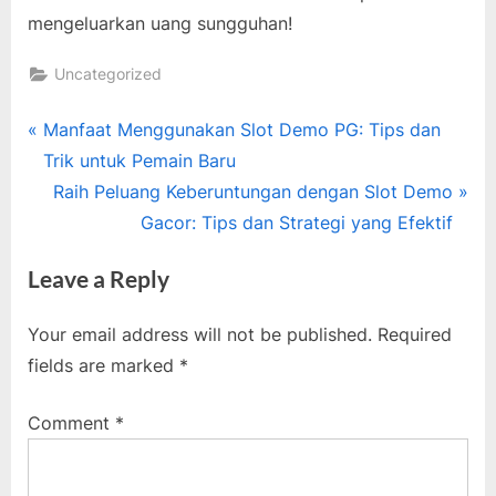
mengeluarkan uang sungguhan!
Uncategorized
Post
P
Manfaat Menggunakan Slot Demo PG: Tips dan
r
Trik untuk Pemain Baru
navigation
e
N
Raih Peluang Keberuntungan dengan Slot Demo
v
e
Gacor: Tips dan Strategi yang Efektif
i
x
Leave a Reply
o
t
u
P
Your email address will not be published.
Required
s
o
fields are marked
*
P
s
o
t
Comment
*
s
:
t