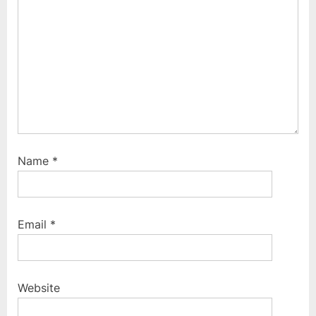
:
Name
*
Email
*
Website