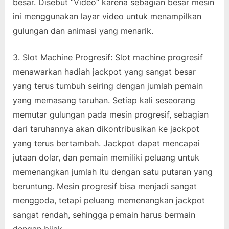
besar. Disebut “Video” karena sebagian besar mesin
ini menggunakan layar video untuk menampilkan
gulungan dan animasi yang menarik.
3. Slot Machine Progresif: Slot machine progresif
menawarkan hadiah jackpot yang sangat besar
yang terus tumbuh seiring dengan jumlah pemain
yang memasang taruhan. Setiap kali seseorang
memutar gulungan pada mesin progresif, sebagian
dari taruhannya akan dikontribusikan ke jackpot
yang terus bertambah. Jackpot dapat mencapai
jutaan dolar, dan pemain memiliki peluang untuk
memenangkan jumlah itu dengan satu putaran yang
beruntung. Mesin progresif bisa menjadi sangat
menggoda, tetapi peluang memenangkan jackpot
sangat rendah, sehingga pemain harus bermain
dengan bijak.