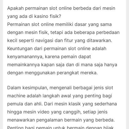
Apakah permainan slot online berbeda dari mesin
yang ada di kasino fisik?
Permainan slot online memiliki dasar yang sama
dengan mesin fisik, tetapi ada beberapa perbedaan
kecil seperti navigasi dan fitur yang ditawarkan.
Keuntungan dari permainan slot online adalah
kenyamanannya, karena pemain dapat
memainkannya kapan saja dan di mana saja hanya
dengan menggunakan perangkat mereka.
Dalam kesimpulan, mengenali berbagai jenis slot
machine adalah langkah awal yang penting bagi
pemula dan ahli. Dari mesin klasik yang sederhana
hingga mesin video yang canggih, setiap jenis
menawarkan pengalaman bermain yang berbeda.
Penting bagi pemain untuk bermain dengan bijak