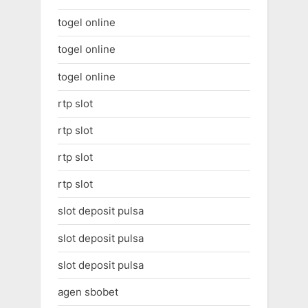
togel online
togel online
togel online
rtp slot
rtp slot
rtp slot
rtp slot
slot deposit pulsa
slot deposit pulsa
slot deposit pulsa
agen sbobet