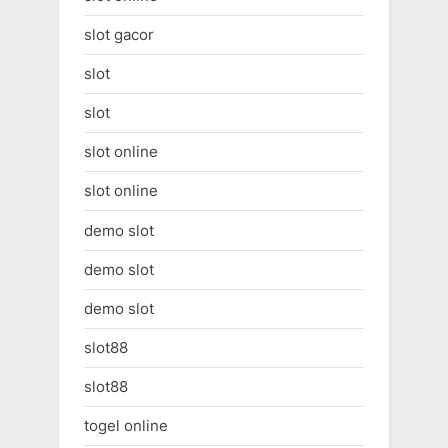
slot gacor
slot
slot
slot online
slot online
demo slot
demo slot
demo slot
slot88
slot88
togel online