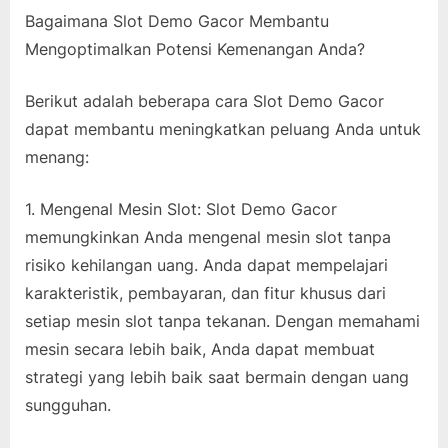
Bagaimana Slot Demo Gacor Membantu
Mengoptimalkan Potensi Kemenangan Anda?
Berikut adalah beberapa cara Slot Demo Gacor
dapat membantu meningkatkan peluang Anda untuk
menang:
1. Mengenal Mesin Slot: Slot Demo Gacor
memungkinkan Anda mengenal mesin slot tanpa
risiko kehilangan uang. Anda dapat mempelajari
karakteristik, pembayaran, dan fitur khusus dari
setiap mesin slot tanpa tekanan. Dengan memahami
mesin secara lebih baik, Anda dapat membuat
strategi yang lebih baik saat bermain dengan uang
sungguhan.