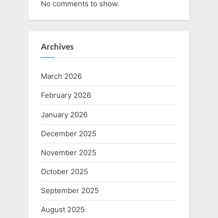
No comments to show.
Archives
March 2026
February 2026
January 2026
December 2025
November 2025
October 2025
September 2025
August 2025