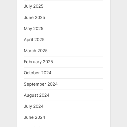
July 2025
June 2025
May 2025
April 2025
March 2025
February 2025
October 2024
September 2024
August 2024
July 2024
June 2024