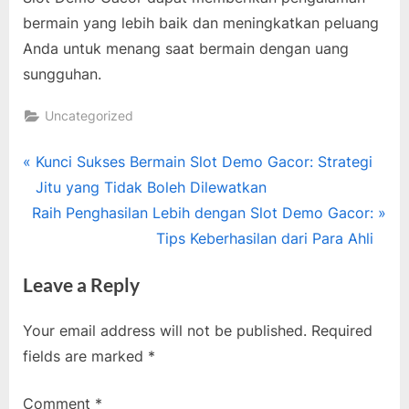
bermain yang lebih baik dan meningkatkan peluang
Anda untuk menang saat bermain dengan uang
sungguhan.
Uncategorized
Post
P
Kunci Sukses Bermain Slot Demo Gacor: Strategi
r
Jitu yang Tidak Boleh Dilewatkan
navigation
N
e
Raih Penghasilan Lebih dengan Slot Demo Gacor:
e
v
Tips Keberhasilan dari Para Ahli
x
i
Leave a Reply
t
o
P
u
Your email address will not be published.
Required
o
s
fields are marked
*
s
P
t
o
Comment
*