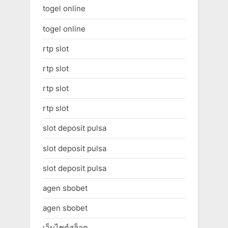
togel online
togel online
rtp slot
rtp slot
rtp slot
rtp slot
slot deposit pulsa
slot deposit pulsa
slot deposit pulsa
agen sbobet
agen sbobet
เว็บไซต์สล็อต