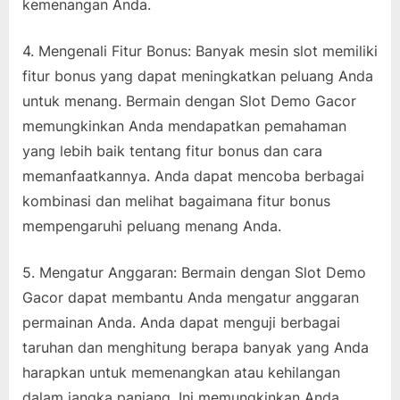
kemenangan Anda.
4. Mengenali Fitur Bonus: Banyak mesin slot memiliki
fitur bonus yang dapat meningkatkan peluang Anda
untuk menang. Bermain dengan Slot Demo Gacor
memungkinkan Anda mendapatkan pemahaman
yang lebih baik tentang fitur bonus dan cara
memanfaatkannya. Anda dapat mencoba berbagai
kombinasi dan melihat bagaimana fitur bonus
mempengaruhi peluang menang Anda.
5. Mengatur Anggaran: Bermain dengan Slot Demo
Gacor dapat membantu Anda mengatur anggaran
permainan Anda. Anda dapat menguji berbagai
taruhan dan menghitung berapa banyak yang Anda
harapkan untuk memenangkan atau kehilangan
dalam jangka panjang. Ini memungkinkan Anda