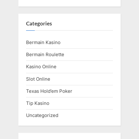
Categories
Bermain Kasino
Bermain Roulette
Kasino Online
Slot Online
Texas Hold’em Poker
Tip Kasino
Uncategorized