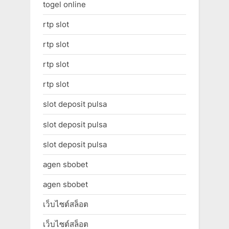
togel online
rtp slot
rtp slot
rtp slot
rtp slot
slot deposit pulsa
slot deposit pulsa
slot deposit pulsa
agen sbobet
agen sbobet
เว็บไซต์สล็อต
เว็บไซต์สล็อต