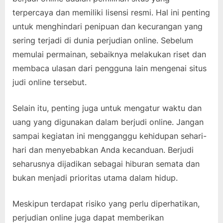
terpercaya dan memiliki lisensi resmi. Hal ini penting
untuk menghindari penipuan dan kecurangan yang
sering terjadi di dunia perjudian online. Sebelum
memulai permainan, sebaiknya melakukan riset dan
membaca ulasan dari pengguna lain mengenai situs
judi online tersebut.
Selain itu, penting juga untuk mengatur waktu dan
uang yang digunakan dalam berjudi online. Jangan
sampai kegiatan ini mengganggu kehidupan sehari-
hari dan menyebabkan Anda kecanduan. Berjudi
seharusnya dijadikan sebagai hiburan semata dan
bukan menjadi prioritas utama dalam hidup.
Meskipun terdapat risiko yang perlu diperhatikan,
perjudian online juga dapat memberikan