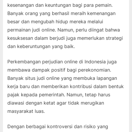
kesenangan dan keuntungan bagi para pemain.
Banyak orang yang berhasil meraih kemenangan
besar dan mengubah hidup mereka melalui
permainan judi online. Namun, perlu diingat bahwa
kesuksesan dalam berjudi juga memerlukan strategi
dan keberuntungan yang baik.
Perkembangan perjudian online di Indonesia juga
membawa dampak positif bagi perekonomian.
Banyak situs judi online yang membuka lapangan
kerja baru dan memberikan kontribusi dalam bentuk
pajak kepada pemerintah. Namun, tetap harus
diawasi dengan ketat agar tidak merugikan
masyarakat luas.
Dengan berbagai kontroversi dan risiko yang