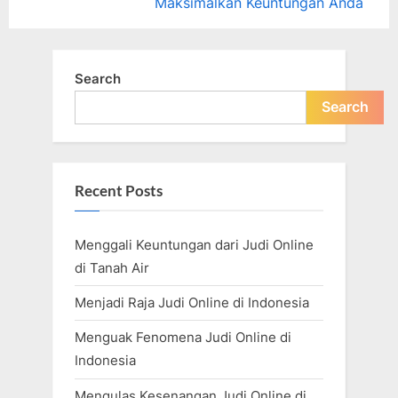
v
e
Maksimalkan Keuntungan Anda
i
x
o
t
u
P
Search
s
o
Search
P
s
o
t
s
:
Recent Posts
t
:
Menggali Keuntungan dari Judi Online
di Tanah Air
Menjadi Raja Judi Online di Indonesia
Menguak Fenomena Judi Online di
Indonesia
Mengulas Kesenangan Judi Online di