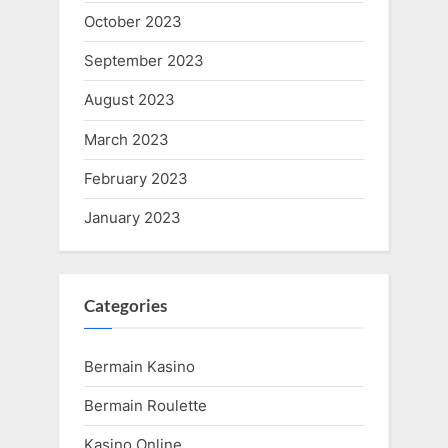
October 2023
September 2023
August 2023
March 2023
February 2023
January 2023
Categories
Bermain Kasino
Bermain Roulette
Kasino Online