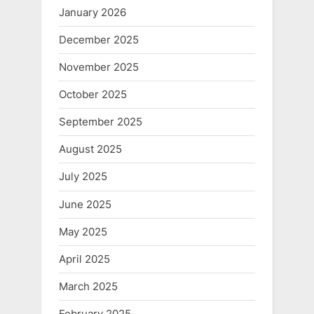
January 2026
December 2025
November 2025
October 2025
September 2025
August 2025
July 2025
June 2025
May 2025
April 2025
March 2025
February 2025