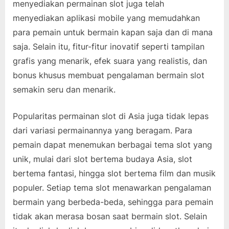
menyediakan permainan slot juga telah
menyediakan aplikasi mobile yang memudahkan
para pemain untuk bermain kapan saja dan di mana
saja. Selain itu, fitur-fitur inovatif seperti tampilan
grafis yang menarik, efek suara yang realistis, dan
bonus khusus membuat pengalaman bermain slot
semakin seru dan menarik.
Popularitas permainan slot di Asia juga tidak lepas
dari variasi permainannya yang beragam. Para
pemain dapat menemukan berbagai tema slot yang
unik, mulai dari slot bertema budaya Asia, slot
bertema fantasi, hingga slot bertema film dan musik
populer. Setiap tema slot menawarkan pengalaman
bermain yang berbeda-beda, sehingga para pemain
tidak akan merasa bosan saat bermain slot. Selain