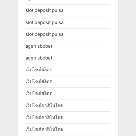
slot deposit pulsa
slot deposit pulsa
slot deposit pulsa
agen sbobet
agen sbobet
เว็บไซต์สล็อต
เว็บไซต์สล็อต
เว็บไซต์สล็อต
เว็บไซต์คาสิโนไทย
เว็บไซต์คาสิโนไทย
เว็บไซต์คาสิโนไทย