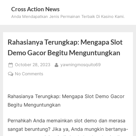
Skip
Cross Action News
to
Anda Mendapatkan Jenis Permainan Terbaik Di Kasino Kami.
content
Rahasianya Terungkap: Mengapa Slot
Demo Gacor Begitu Menguntungkan
Posted
By
October 28, 2023
yawningmosquito69
on
on
No Comments
Rahasianya
Terungkap:
Mengapa
Rahasianya Terungkap: Mengapa Slot Demo Gacor
Slot
Begitu Menguntungkan
Demo
Gacor
Pernahkah Anda memainkan slot demo dan merasa
Begitu
sangat beruntung? Jika ya, Anda mungkin bertanya-
Menguntungkan