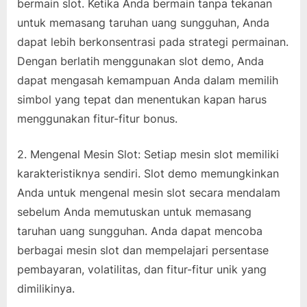
bermain slot. Ketika Anda bermain tanpa tekanan
untuk memasang taruhan uang sungguhan, Anda
dapat lebih berkonsentrasi pada strategi permainan.
Dengan berlatih menggunakan slot demo, Anda
dapat mengasah kemampuan Anda dalam memilih
simbol yang tepat dan menentukan kapan harus
menggunakan fitur-fitur bonus.
2. Mengenal Mesin Slot: Setiap mesin slot memiliki
karakteristiknya sendiri. Slot demo memungkinkan
Anda untuk mengenal mesin slot secara mendalam
sebelum Anda memutuskan untuk memasang
taruhan uang sungguhan. Anda dapat mencoba
berbagai mesin slot dan mempelajari persentase
pembayaran, volatilitas, dan fitur-fitur unik yang
dimilikinya.