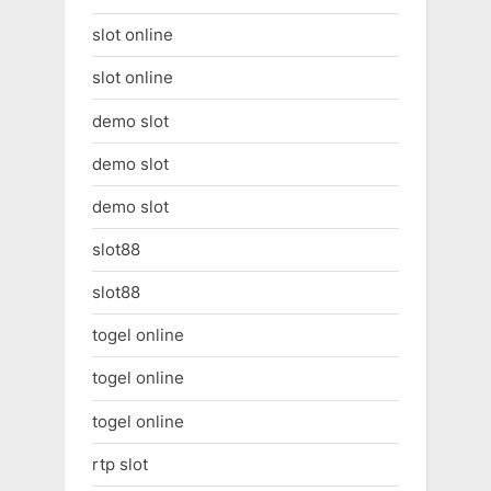
slot online
slot online
demo slot
demo slot
demo slot
slot88
slot88
togel online
togel online
togel online
rtp slot