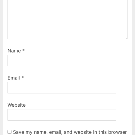
Name
*
Email
*
Website
Save my name, email, and website in this browser