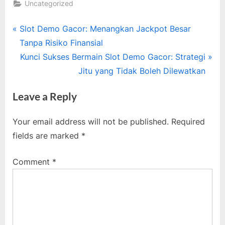
Uncategorized
Post
P
Slot Demo Gacor: Menangkan Jackpot Besar
r
Tanpa Risiko Finansial
navigation
e
N
Kunci Sukses Bermain Slot Demo Gacor: Strategi
v
e
Jitu yang Tidak Boleh Dilewatkan
i
x
Leave a Reply
o
t
u
P
Your email address will not be published.
Required
s
o
fields are marked
*
P
s
o
t
Comment
*
s
:
t
: