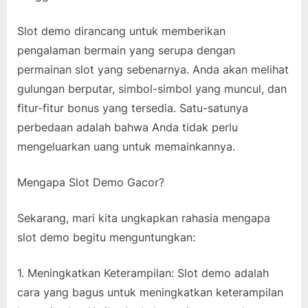
Slot demo dirancang untuk memberikan
pengalaman bermain yang serupa dengan
permainan slot yang sebenarnya. Anda akan melihat
gulungan berputar, simbol-simbol yang muncul, dan
fitur-fitur bonus yang tersedia. Satu-satunya
perbedaan adalah bahwa Anda tidak perlu
mengeluarkan uang untuk memainkannya.
Mengapa Slot Demo Gacor?
Sekarang, mari kita ungkapkan rahasia mengapa
slot demo begitu menguntungkan:
1. Meningkatkan Keterampilan: Slot demo adalah
cara yang bagus untuk meningkatkan keterampilan