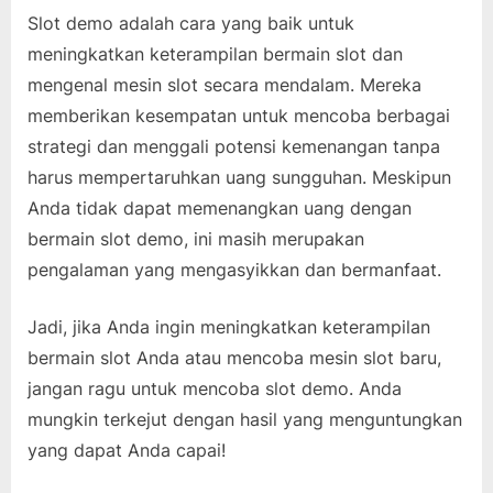
Slot demo adalah cara yang baik untuk
meningkatkan keterampilan bermain slot dan
mengenal mesin slot secara mendalam. Mereka
memberikan kesempatan untuk mencoba berbagai
strategi dan menggali potensi kemenangan tanpa
harus mempertaruhkan uang sungguhan. Meskipun
Anda tidak dapat memenangkan uang dengan
bermain slot demo, ini masih merupakan
pengalaman yang mengasyikkan dan bermanfaat.
Jadi, jika Anda ingin meningkatkan keterampilan
bermain slot Anda atau mencoba mesin slot baru,
jangan ragu untuk mencoba slot demo. Anda
mungkin terkejut dengan hasil yang menguntungkan
yang dapat Anda capai!