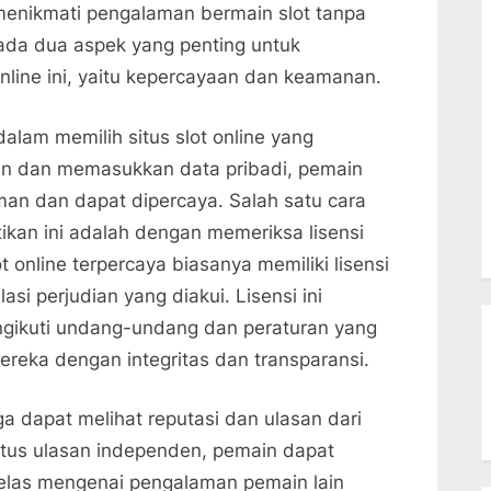
enikmati pengalaman bermain slot tanpa
 ada dua aspek yang penting untuk
nline ini, yaitu kepercayaan dan keamanan.
alam memilih situs slot online yang
n dan memasukkan data pribadi, pemain
man dan dapat dipercaya. Salah satu cara
kan ini adalah dengan memeriksa lisensi
ot online terpercaya biasanya memiliki lisensi
si perjudian yang diakui. Lisensi ini
ngikuti undang-undang dan peraturan yang
ereka dengan integritas dan transparansi.
ga dapat melihat reputasi dan ulasan dari
situs ulasan independen, pemain dapat
jelas mengenai pengalaman pemain lain