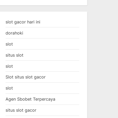
slot gacor hari ini
dorahoki
slot
situs slot
slot
Slot situs slot gacor
slot
Agen Sbobet Terpercaya
situs slot gacor