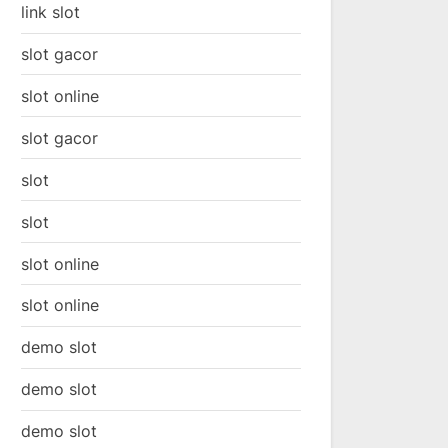
link slot
slot gacor
slot online
slot gacor
slot
slot
slot online
slot online
demo slot
demo slot
demo slot