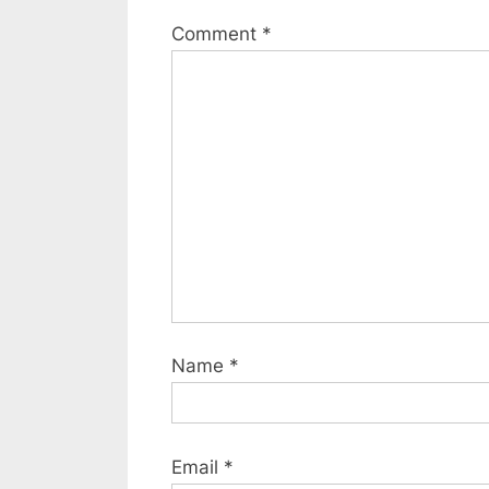
s
Comment
*
P
o
s
t
:
Name
*
Email
*