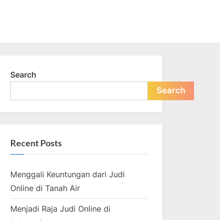
Search
Search
Recent Posts
Menggali Keuntungan dari Judi
Online di Tanah Air
Menjadi Raja Judi Online di