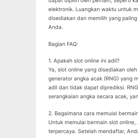
dapat dipilih oleh pemain, seperti k
elektronik. Luangkan waktu untuk
disediakan dan memilih yang paling
Anda.
Bagian FAQ:
1. Apakah slot online ini adil?
Ya, slot online yang disediakan ole
generator angka acak (RNG) yang 
adil dan tidak dapat diprediksi. RN
serangkaian angka secara acak, yang
2. Bagaimana cara memulai bermain 
Untuk memulai bermain slot online, 
terpercaya. Setelah mendaftar, An