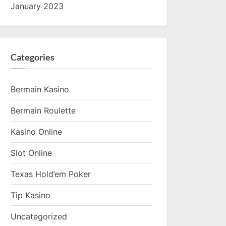
January 2023
Categories
Bermain Kasino
Bermain Roulette
Kasino Online
Slot Online
Texas Hold’em Poker
Tip Kasino
Uncategorized