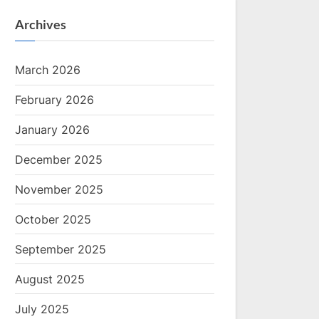
Archives
March 2026
February 2026
January 2026
December 2025
November 2025
October 2025
September 2025
August 2025
July 2025