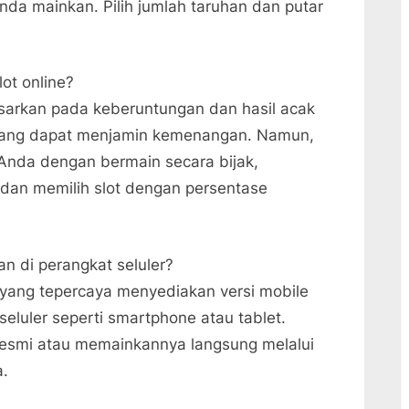
nda mainkan. Pilih jumlah taruhan dan putar
ot online?
sarkan pada keberuntungan dan hasil acak
i yang dapat menjamin kemenangan. Namun,
Anda dengan bermain secara bijak,
 dan memilih slot dengan persentase
an di perangkat seluler?
e yang tepercaya menyediakan versi mobile
eluler seperti smartphone atau tablet.
resmi atau memainkannya langsung melalui
a.