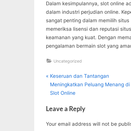
Dalam kesimpulannya, slot online 
dalam industri perjudian online. 
sangat penting dalam memilih situs 
memeriksa lisensi dan reputasi sit
keamanan yang kuat. Dengan memah
pengalaman bermain slot yang am
Uncategorized
Post
P
Keseruan dan Tantangan
r
Meningkatkan Peluang Menang di
navigation
e
Slot Online
v
Leave a Reply
i
o
Your email address will not be publ
u