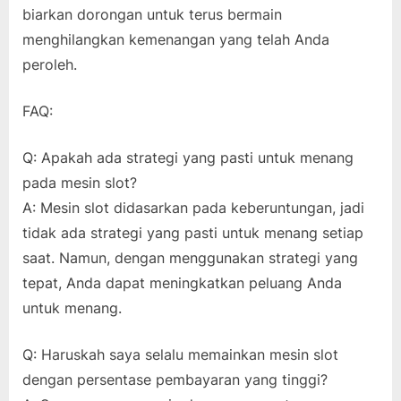
biarkan dorongan untuk terus bermain
menghilangkan kemenangan yang telah Anda
peroleh.
FAQ:
Q: Apakah ada strategi yang pasti untuk menang
pada mesin slot?
A: Mesin slot didasarkan pada keberuntungan, jadi
tidak ada strategi yang pasti untuk menang setiap
saat. Namun, dengan menggunakan strategi yang
tepat, Anda dapat meningkatkan peluang Anda
untuk menang.
Q: Haruskah saya selalu memainkan mesin slot
dengan persentase pembayaran yang tinggi?