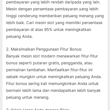
pembayaran yang lebih rendah daripada yang lain.
Mesin dengan persentase pembayaran yang lebih
tinggi cenderung memberikan peluang menang yang
lebih baik. Cari mesin slot yang memiliki persentase
pembayaran di atas 95% untuk meningkatkan
peluang Anda.
2. Maksimalkan Penggunaan Fitur Bonus:
Banyak mesin slot modern menawarkan fitur-fitur
bonus seperti putaran gratis, pengganda, atau
permainan tambahan. Manfaatkan fitur-fitur ini
sebaik mungkin untuk meningkatkan peluang Anda.
Fitur bonus sering kali memungkinkan Anda untuk
bermain lebih lama dan mendapatkan lebih banyak
peluang untuk menang.
3. Kelola Uang Anda dengan Bijak: