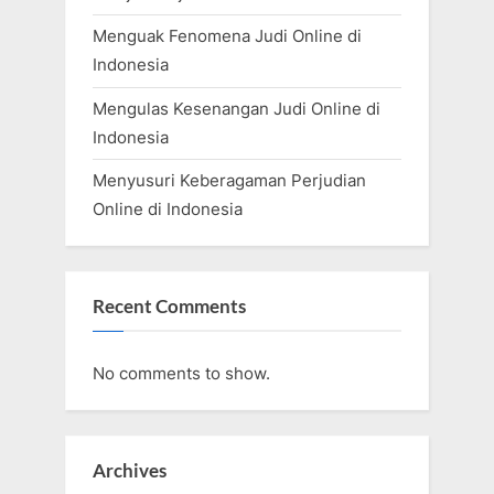
Menguak Fenomena Judi Online di
Indonesia
Mengulas Kesenangan Judi Online di
Indonesia
Menyusuri Keberagaman Perjudian
Online di Indonesia
Recent Comments
No comments to show.
Archives