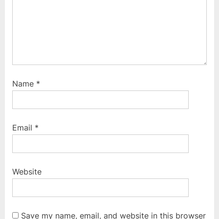
Name
*
Email
*
Website
Save my name, email, and website in this browser