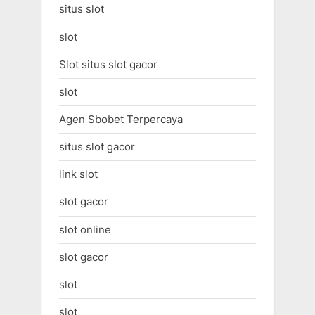
situs slot
slot
Slot situs slot gacor
slot
Agen Sbobet Terpercaya
situs slot gacor
link slot
slot gacor
slot online
slot gacor
slot
slot