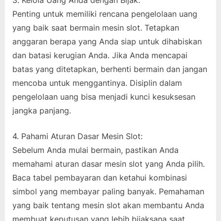
Penting untuk memiliki rencana pengelolaan uang
yang baik saat bermain mesin slot. Tetapkan
anggaran berapa yang Anda siap untuk dihabiskan
dan batasi kerugian Anda. Jika Anda mencapai
batas yang ditetapkan, berhenti bermain dan jangan
mencoba untuk menggantinya. Disiplin dalam
pengelolaan uang bisa menjadi kunci kesuksesan
jangka panjang.
4. Pahami Aturan Dasar Mesin Slot:
Sebelum Anda mulai bermain, pastikan Anda
memahami aturan dasar mesin slot yang Anda pilih.
Baca tabel pembayaran dan ketahui kombinasi
simbol yang membayar paling banyak. Pemahaman
yang baik tentang mesin slot akan membantu Anda
membuat keputusan yang lebih bijaksana saat