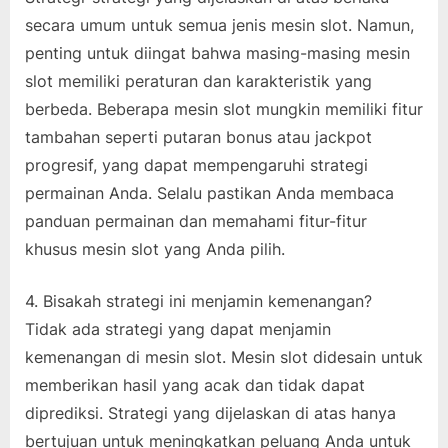
secara umum untuk semua jenis mesin slot. Namun,
penting untuk diingat bahwa masing-masing mesin
slot memiliki peraturan dan karakteristik yang
berbeda. Beberapa mesin slot mungkin memiliki fitur
tambahan seperti putaran bonus atau jackpot
progresif, yang dapat mempengaruhi strategi
permainan Anda. Selalu pastikan Anda membaca
panduan permainan dan memahami fitur-fitur
khusus mesin slot yang Anda pilih.
4. Bisakah strategi ini menjamin kemenangan?
Tidak ada strategi yang dapat menjamin
kemenangan di mesin slot. Mesin slot didesain untuk
memberikan hasil yang acak dan tidak dapat
diprediksi. Strategi yang dijelaskan di atas hanya
bertujuan untuk meningkatkan peluang Anda untuk