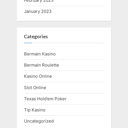
February 2023
January 2023
Categories
Bermain Kasino
Bermain Roulette
Kasino Online
Slot Online
Texas Hold’em Poker
Tip Kasino
Uncategorized