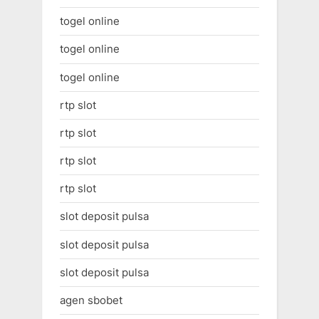
togel online
togel online
togel online
rtp slot
rtp slot
rtp slot
rtp slot
slot deposit pulsa
slot deposit pulsa
slot deposit pulsa
agen sbobet