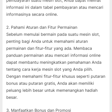
pembayaran suatu mesin slot, Anda dapat melihat
informasi ini dalam tabel pembayaran atau mencari
informasinya secara online.
2. Pahami Aturan dan Fitur Permainan
Sebelum memulai bermain pada suatu mesin slot,
penting bagi Anda untuk memahami aturan
permainan dan fitur-fitur yang ada. Membaca
panduan permainan atau mencari informasi online
dapat membantu meningkatkan pemahaman Anda
tentang cara kerja mesin slot yang Anda pilih.
Dengan memahami fitur-fitur khusus seperti putaran
bonus atau putaran gratis, Anda akan memiliki
peluang lebih besar untuk memenangkan hadiah
besar.
3. Manfaatkan Bonus dan Promosi