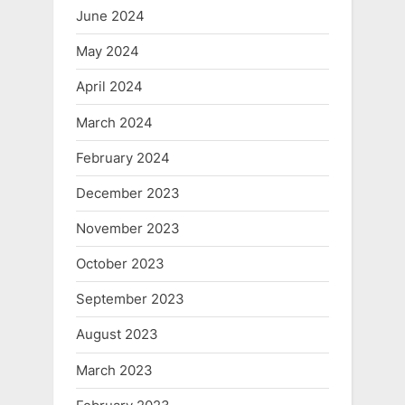
June 2024
May 2024
April 2024
March 2024
February 2024
December 2023
November 2023
October 2023
September 2023
August 2023
March 2023