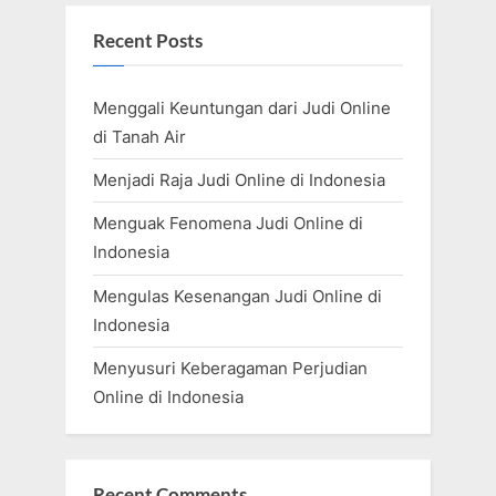
Recent Posts
Menggali Keuntungan dari Judi Online
di Tanah Air
Menjadi Raja Judi Online di Indonesia
Menguak Fenomena Judi Online di
Indonesia
Mengulas Kesenangan Judi Online di
Indonesia
Menyusuri Keberagaman Perjudian
Online di Indonesia
Recent Comments