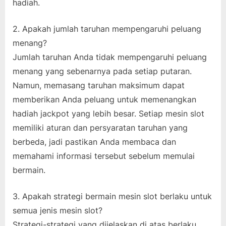
hadiah.
2. Apakah jumlah taruhan mempengaruhi peluang
menang?
Jumlah taruhan Anda tidak mempengaruhi peluang
menang yang sebenarnya pada setiap putaran.
Namun, memasang taruhan maksimum dapat
memberikan Anda peluang untuk memenangkan
hadiah jackpot yang lebih besar. Setiap mesin slot
memiliki aturan dan persyaratan taruhan yang
berbeda, jadi pastikan Anda membaca dan
memahami informasi tersebut sebelum memulai
bermain.
3. Apakah strategi bermain mesin slot berlaku untuk
semua jenis mesin slot?
Strategi-strategi yang dijelaskan di atas berlaku