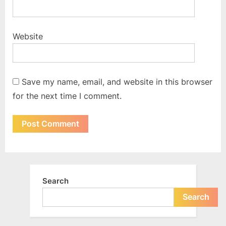
Website
Save my name, email, and website in this browser
for the next time I comment.
Search
Search