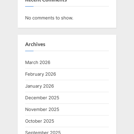
No comments to show.
Archives
March 2026
February 2026
January 2026
December 2025
November 2025
October 2025
September 2025