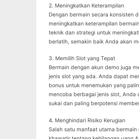
2. Meningkatkan Keterampilan
Dengan bermain secara konsisten 
meningkatkan keterampilan bermai
teknik dan strategi untuk meningk
berlatih, semakin baik Anda akan m
3. Memilih Slot yang Tepat
Bermain dengan akun demo juga m
jenis slot yang ada. Anda dapat me
bonus untuk menemukan yang palin
mencoba berbagai jenis slot, Anda
sukai dan paling berpotensi memb
4. Menghindari Risiko Kerugian
Salah satu manfaat utama bermain 
khawatir tentang kehilangan uang 