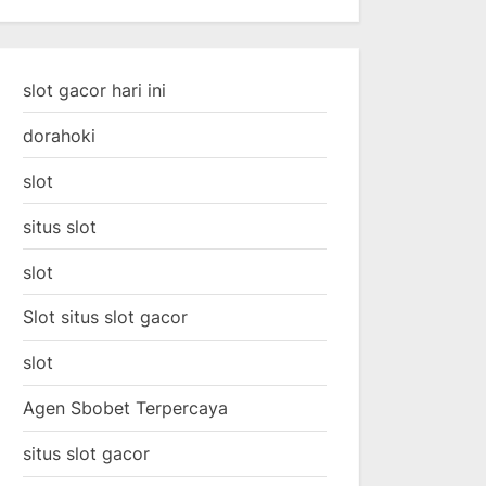
slot gacor hari ini
dorahoki
slot
situs slot
slot
Slot situs slot gacor
slot
Agen Sbobet Terpercaya
situs slot gacor