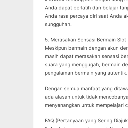
Anda dapat berlatih dan belajar ta
Anda rasa percaya diri saat Anda a
sungguhan.
5. Merasakan Sensasi Bermain Slot
Meskipun bermain dengan akun dem
masih dapat merasakan sensasi berm
suara yang menggugah, bermain d
pengalaman bermain yang autentik.
Dengan semua manfaat yang ditawa
ada alasan untuk tidak mencobanya
menyenangkan untuk mempelajari ca
FAQ (Pertanyaan yang Sering Diajuk