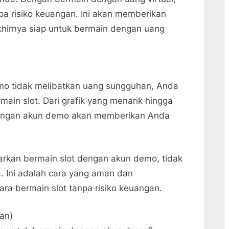
npa risiko keuangan. Ini akan memberikan
khirnya siap untuk bermain dengan uang
o tidak melibatkan uang sungguhan, Anda
ain slot. Dari grafik yang menarik hingga
engan akun demo akan memberikan Anda
rkan bermain slot dengan akun demo, tidak
. Ini adalah cara yang aman dan
ra bermain slot tanpa risiko keuangan.
an)