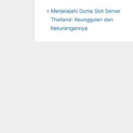
Post
P
Menjelajahi Dunia Slot Server
r
Thailand: Keunggulan dan
navigation
e
Kekurangannya
v
i
o
u
s
P
o
s
t
: