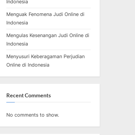
Indonesia
Menguak Fenomena Judi Online di
Indonesia
Mengulas Kesenangan Judi Online di
Indonesia
Menyusuri Keberagaman Perjudian
Online di Indonesia
Recent Comments
No comments to show.