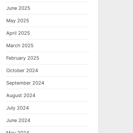
June 2025
May 2025
April 2025
March 2025
February 2025
October 2024
September 2024
August 2024
July 2024
June 2024
May 2024