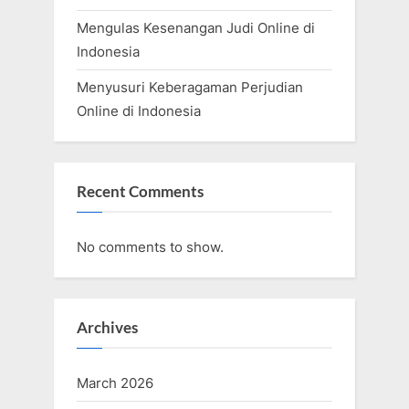
Mengulas Kesenangan Judi Online di
Indonesia
Menyusuri Keberagaman Perjudian
Online di Indonesia
Recent Comments
No comments to show.
Archives
March 2026