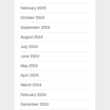
February 2025
October 2024
September 2024
August 2024
July 2024
June 2024
May 2024
April 2024
March 2024
February 2024
December 2023