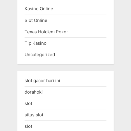
Kasino Online
Slot Online
Texas Hold’em Poker
Tip Kasino
Uncategorized
slot gacor hari ini
dorahoki
slot
situs slot
slot