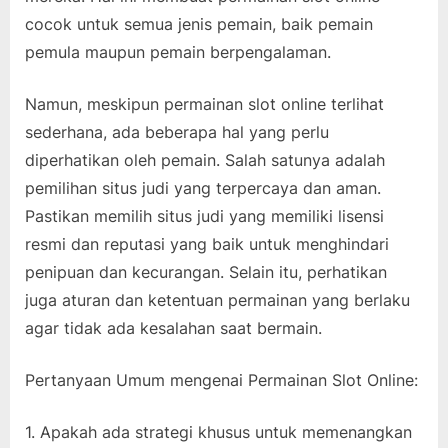
cocok untuk semua jenis pemain, baik pemain
pemula maupun pemain berpengalaman.
Namun, meskipun permainan slot online terlihat
sederhana, ada beberapa hal yang perlu
diperhatikan oleh pemain. Salah satunya adalah
pemilihan situs judi yang terpercaya dan aman.
Pastikan memilih situs judi yang memiliki lisensi
resmi dan reputasi yang baik untuk menghindari
penipuan dan kecurangan. Selain itu, perhatikan
juga aturan dan ketentuan permainan yang berlaku
agar tidak ada kesalahan saat bermain.
Pertanyaan Umum mengenai Permainan Slot Online:
1. Apakah ada strategi khusus untuk memenangkan