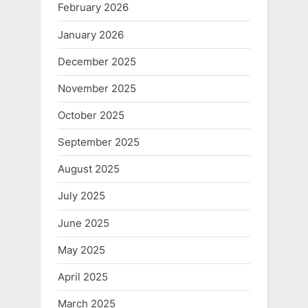
February 2026
January 2026
December 2025
November 2025
October 2025
September 2025
August 2025
July 2025
June 2025
May 2025
April 2025
March 2025