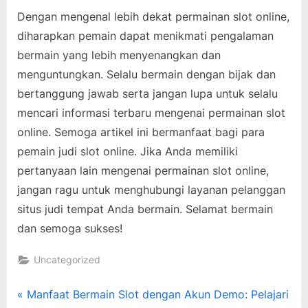
Dengan mengenal lebih dekat permainan slot online,
diharapkan pemain dapat menikmati pengalaman
bermain yang lebih menyenangkan dan
menguntungkan. Selalu bermain dengan bijak dan
bertanggung jawab serta jangan lupa untuk selalu
mencari informasi terbaru mengenai permainan slot
online. Semoga artikel ini bermanfaat bagi para
pemain judi slot online. Jika Anda memiliki
pertanyaan lain mengenai permainan slot online,
jangan ragu untuk menghubungi layanan pelanggan
situs judi tempat Anda bermain. Selamat bermain
dan semoga sukses!
Uncategorized
Post
P
Manfaat Bermain Slot dengan Akun Demo: Pelajari